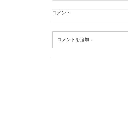
コメント
コメントを追加…
認定こども園こもろ幼稚園
設計工房CRESS
〒380-0816
長野県長野市三輪田町1287-1
TEL：026-235-5772 FAX：02
E-mail：
info@cress-a.net