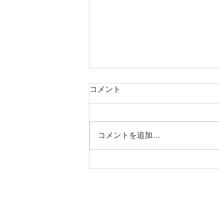
コメント
コメントを追加…
認定こども園こもろ幼稚園
設計工房CRESS
〒380-0816