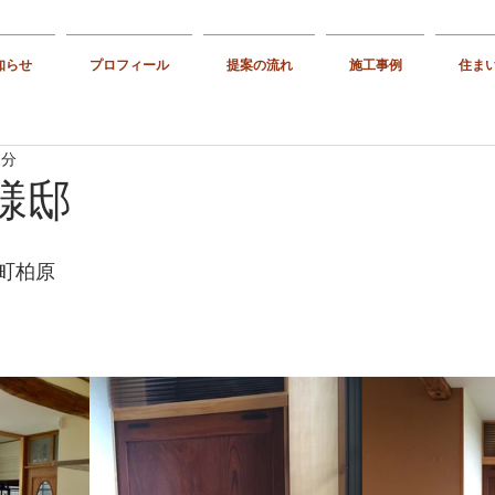
知らせ
プロフィール
提案の流れ
施工事例
住ま
1分
様邸
町柏原