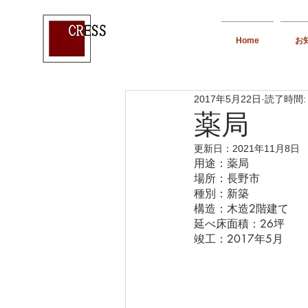
Home
お
2017年5月22日
読了時間:
薬局
更新日：
2021年11月8日
用途：薬局
場所：長野市
種別：新築
構造：木造2階建て
延べ床面積：26坪
竣工：2017年5月